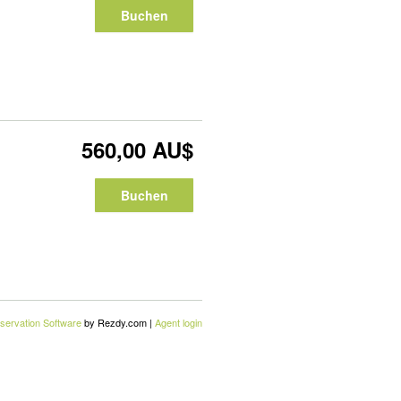
Buchen
560,00 AU$
Buchen
servation Software
by Rezdy.com |
Agent login